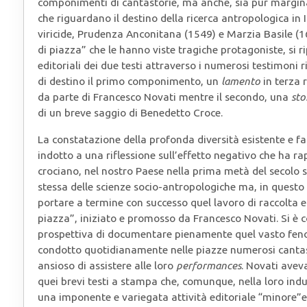
componimenti di cantastorie, ma anche, sia pur margina
che riguardano il destino della ricerca antropologica in 
viricide, Prudenza Anconitana (1549) e Marzia Basile (1
di piazza” che le hanno viste tragiche protagoniste, si 
editoriali dei due testi attraverso i numerosi testimoni 
di destino il primo componimento, un
lamento
in terza 
da parte di Francesco Novati mentre il secondo, una
sto
di un breve saggio di Benedetto Croce.
La constatazione della profonda diversità esistente e fa
indotto a una riflessione sull’effetto negativo che ha r
crociano, nel nostro Paese nella prima metà del secolo s
stessa delle scienze socio-antropologiche ma, in questo s
portare a termine con successo quel lavoro di raccolta e 
piazza”, iniziato e promosso da Francesco Novati. Si è c
prospettiva di documentare pienamente quel vasto feno
condotto quotidianamente nelle piazze numerosi cantas
ansioso di assistere alle loro
performances
. Novati avev
quei brevi testi a stampa che, comunque, nella loro in
una imponente e variegata attività editoriale “minore”e