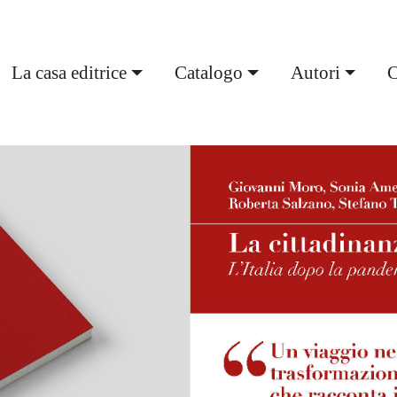
urrent)
La casa editrice
Catalogo
Autori
C