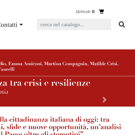
(Articoli:
0
)
ontatti
Next