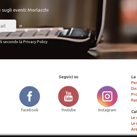
e sugli eventi Morlacchi
»
li secondo la
Privacy Policy
Seguici su
La 
Per
Dis
Pr
Ra
Facebook
Youtube
Instagram
Ca
Le 
Le 
Are