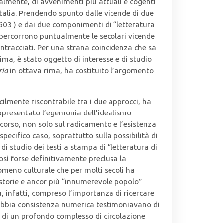
lmente, di avvenimenti più attuali e cogenti
Italia. Prendendo spunto dalle vicende di due
603 ) e dai due componimenti di “letteratura
ripercorrono puntualmente le secolari vicende
rintracciati. Per una strana coincidenza che sa
rima, è stato oggetto di interesse e di studio
ria
in ottava rima, ha costituito l’argomento
cilmente riscontrabile tra i due approcci, ha
appresentato l’egemonia dell’idealismo
corso, non solo sul radicamento e l’esistenza
pecifico caso, soprattutto sulla possibilità di
di studio dei testi a stampa di “letteratura di
osì forse definitivamente preclusa la
meno culturale che per molti secoli ha
torie e ancor più “innumerevole popolo”
a, infatti, compreso l’importanza di ricercare
dubbia consistenza numerica testimoniavano di
 di un profondo complesso di circolazione