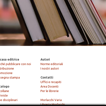
casa editrice
Autori
ché pubblicare con noi
Norme editoriali
tribuzione
I nostri autori
omozione
ssegna stampa
Contatti
Uffici e recapiti
talogo
Area Docenti
collane
Per le librerie
riviste
e disciplinari
Morlacchi Varia
Libreria Morlacchi