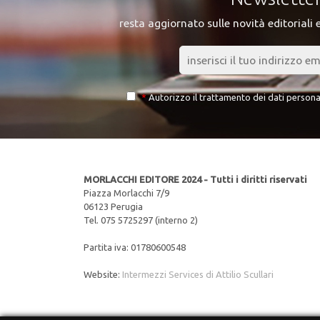
resta aggiornato sulle novità editoriali 
*
Autorizzo il trattamento dei dati persona
MORLACCHI EDITORE 2024 - Tutti i diritti riservati
Piazza Morlacchi 7/9
06123 Perugia
Tel. 075 5725297 (interno 2)
Partita iva: 01780600548
Website:
Intermezzi Services di Attilio Scullari