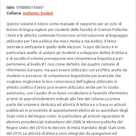
Isbn
: 9788860744067
Collana
:
Authentic English
Questo volume è inteso come manuale di supporto per un ciclo di
lezioni di lingua inglese per studenti delle Facoltà di Scienze Politiche.
I testi e le attività contenute forniscono un’introduzione al linguaggio
utilizzato per fare politica dai mass media e dai politici. Il tema
centrale e unificante è quello delle elezioni. Scopo del testo è in
particolare quello di aiutare gli studenti a sviluppare abilità di lettura
e di ascolto.Il volume presuppone una competenza linguistica pari
perlomeno al livello B1 così come definito dal quadro comune di
riferimento Europeo, ma può essere utilizzato con profitto anche da
studenti in possesso di competenze linguistiche più avanzate che
vogliano migliorare la loro conoscenza dell’inglese utilizzato in
ambito politico.Il testo può essere utilizzato anche per lo studio
autonomo, con l’ausilio di un buon vocabolario e facendo riferimento
ai testi di approfondimento indicati alla fine del volume.La prima
parte del volume è dedicata ad attività di lettura e si basa su articoli
pubblicati in prossimità di appuntamenti elettorali su quotidiani degli
Stati Uniti e del Regno Unito. In particolare gli articoli riguardano le
elezioni presidenziali statunitensi del 2008, le elezioni politiche del
Regno Unito del 2010 e le elezioni di metà mandato degli Stati Uniti
del 2010. Le attività di lettura sono integrate da spiegazioni ed