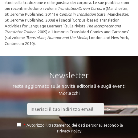
studi sulla traduzione e di linguistica dei corpora. Le sue pubblicazioni
più recenti includono i volumi
Translation-Driven Corpora
(Manchester,
St. Jerome Publishing, 2011) e
Comics in Translation
(cura, Manchester,
St. Jerome Publishing, 2008) e i saggi ‘Corpus-based Translation
Activities for Language Learners’ (sulla rivista
The Interpreter and
Translator Trainer
, 2009) e ‘Humor in Translated Comics and Cartoons’
(sul volume
Translation, Humour and the Media
, London and New York,
Continuum 2010).
Newsletter
resta aggiornato sulle novità editoriali e sugli eventi
Morlacchi
»
*
Autorizzo il trattamento dei dati personali secondo la
Privacy Policy