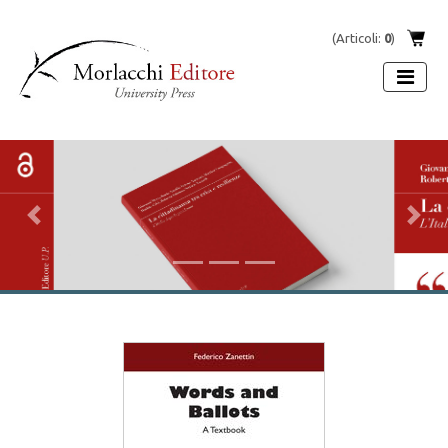
(Articoli:
0
)
Previous
Next