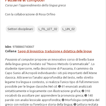
Corso per l’apprendimento della lingua greca
Con la collaborazione di Rosa Orfino
Settori disciplinari:
L_FIL_LET_02
L_LIN_02
Isbn
: 9788860740847
Collana
:
Saggi di linguistica, traduzione e didattica delle lingue
Pausania al computer
propone un innovativo corso di livello base
della lingua greca fondato sul “Nuovo Metodo Grammaticale”. Lo
studente ripercorre, nella descrizione di Pausania, il cammino da
Capo Sunio all’Acropoli individuando i siti più importanti dell’Atene
classica. Attraverso l’analisi approfondita del testo, nello stretto
legame tra lingua e contesto, si realizza l’unico tipo di full immersion
possibile per le lingue classiche.Nel cd: ➊ 61 enunciati analizzati
sintatticamente e logicamente con illustrazione grafica; ➋ 310
vocaboli da ascoltare per apprendere la pronuncia greca; ➌ 140
parole con analisi lessicale approfondita; ➍ Morfologia completa del
greco con notizie su fonetica e storia della lingua; ➎ Lettura recitata