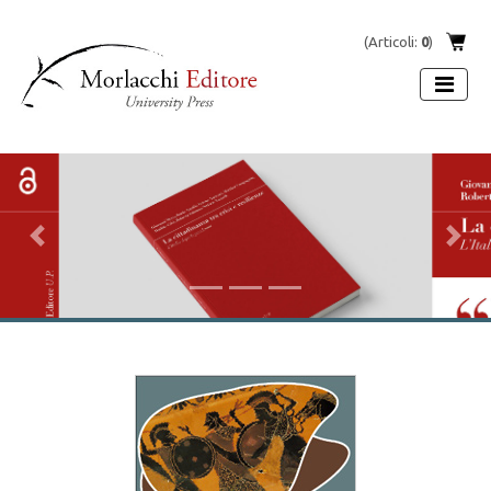
(Articoli:
0
)
Previous
Next