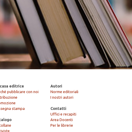
casa editrice
Autori
ché pubblicare con noi
Norme editoriali
tribuzione
I nostri autori
omozione
ssegna stampa
Contatti
Uffici e recapiti
talogo
Area Docenti
collane
Per le librerie
riviste