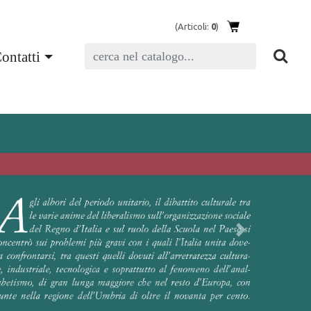
(Articoli:
0
)
ontatti
Next