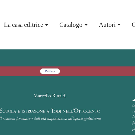
urrent)
La casa editrice
Catalogo
Autori
C