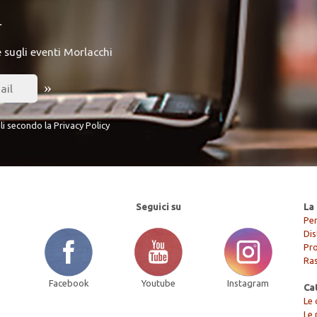
r
e sugli eventi Morlacchi
»
li secondo la
Privacy Policy
Seguici su
La 
Per
Dis
Pr
Ra
Facebook
Youtube
Instagram
Ca
Le 
Le 