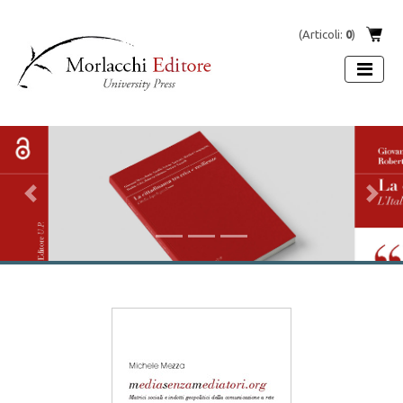
(Articoli:
0
)
Previous
Next