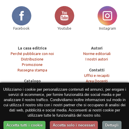
Facebook
Youtube
Instagram
La casa editrice
Autori
Perché pubblicare con noi
Norme editoriali
Distribuzione
I nostri autori
Promozione
Rassegna stampa
Contatti
Uffici e recapiti
Catalogo
Area Docenti
Le collane
Per le librerie
Utilizziamo i cookie per personalizzare contenuti ed annunci, per erogare i
Le riviste
servizi di ecommerce, per fornire funzionalità dei social media e per
Aree disciplinari
Morlacchi Varia
analizzare il nostro traffico. Condividiamo inoltre informazioni sul modo in
Libreria Morlacchi
cui utilizza il nostro sito con i nostri partner che si occupano di analisi dei
dati web, pubblicità e social media. Acconsenti ai nostri cookie per
utilizzare tutte le funzionalità del nostro sito.
Accetta tutti i cookie
Accetta solo i necessari
Dettagli