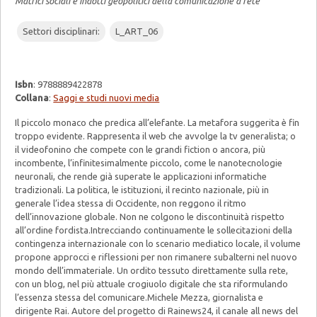
Matrici sociali e indotti geopolitici della comunicazione a rete
Settori disciplinari:
L_ART_06
Isbn
: 9788889422878
Collana
:
Saggi e studi nuovi media
Il piccolo monaco che predica all’elefante. La metafora suggerita è fin
troppo evidente. Rappresenta il web che avvolge la tv generalista; o
il videofonino che compete con le grandi fiction o ancora, più
incombente, l’infinitesimalmente piccolo, come le nanotecnologie
neuronali, che rende già superate le applicazioni informatiche
tradizionali. La politica, le istituzioni, il recinto nazionale, più in
generale l’idea stessa di Occidente, non reggono il ritmo
dell’innovazione globale. Non ne colgono le discontinuità rispetto
all’ordine fordista.Intrecciando continuamente le sollecitazioni della
contingenza internazionale con lo scenario mediatico locale, il volume
propone approcci e riflessioni per non rimanere subalterni nel nuovo
mondo dell’immateriale. Un ordito tessuto direttamente sulla rete,
con un blog, nel più attuale crogiuolo digitale che sta riformulando
l’essenza stessa del comunicare.Michele Mezza, giornalista e
dirigente Rai. Autore del progetto di Rainews24, il canale all news del