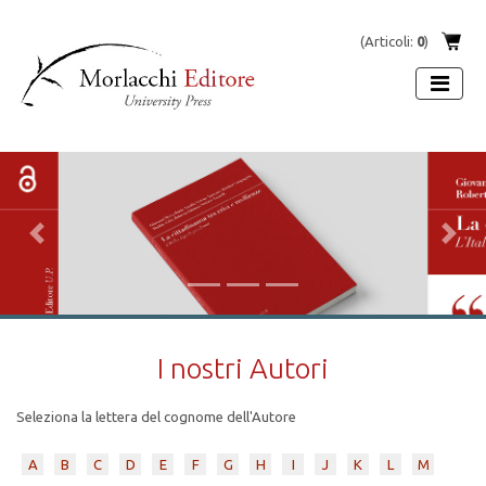
(Articoli:
0
)
Previous
Next
I nostri Autori
Seleziona la lettera del cognome dell'Autore
A
B
C
D
E
F
G
H
I
J
K
L
M