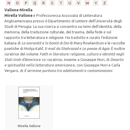
N
O
P
Q
R
S
T
U
V
W
Y
Z
Vallone Mirella
Mirella Vallone
è Professoressa Associata di Letteratura
Angloamericana presso il Dipartimento di Lettere dell’Università degli
Studi di Perugia. La sua ricerca si concentra sui temi dell’identità, della
memoria, della traduzione culturale, del trauma, della fede e sul
rapporto tra letteratura e religione. Ha tradotto e curato l’edizione
italiana di
La sovranità e la bontà di Dio
di Mary Rowlandson e le raccolte
poetiche di Mohja Kahf,
E-mail da Shahrazad e Le poesie di Agar.
È inoltre
curatrice del volume
Faith in literature: religione, cultura e identità negli
Stati Uniti d’America
e co-curatrice, insieme a Giuseppe Nori, di
Deserto
e spiritualità nella letteratura americana
e, con Giuseppe Nori e Carla
Vergaro, di
Il sermone puritano tra adattamenti e contaminazioni
.
Mirella Vallone