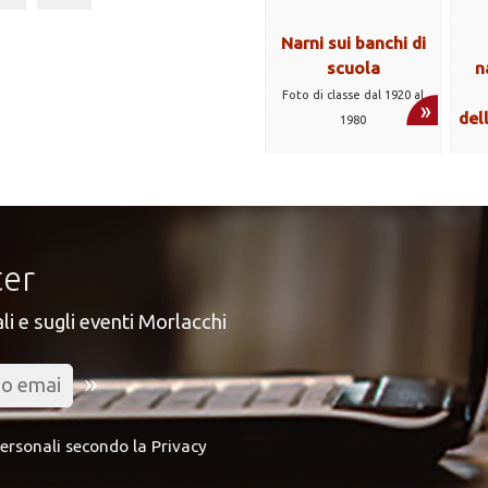
Narni sui banchi di
scuola
n
Foto di classe dal 1920 al
del
1980
ter
li e sugli eventi Morlacchi
»
personali secondo la
Privacy