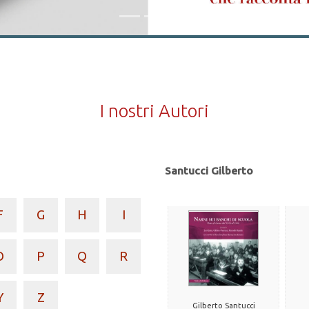
I nostri Autori
Santucci Gilberto
F
G
H
I
O
P
Q
R
Y
Z
Gilberto Santucci