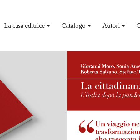
urrent)
La casa editrice
Catalogo
Autori
C