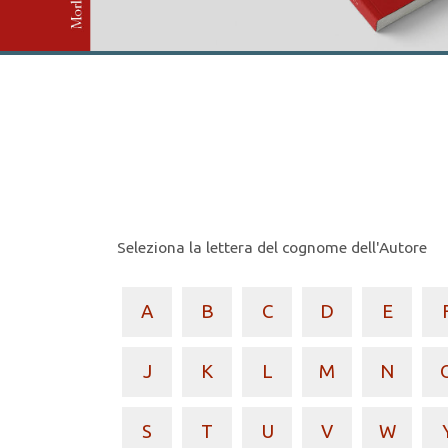
Seleziona la lettera del cognome dell'Autore
A
B
C
D
E
J
K
L
M
N
S
T
U
V
W