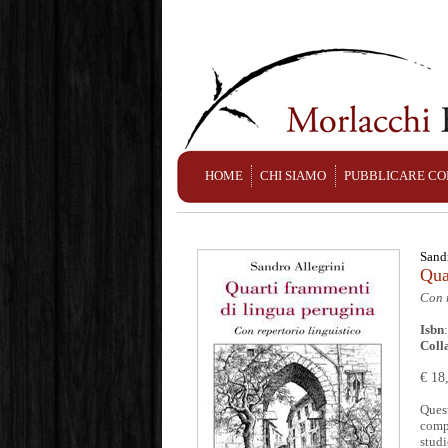
HOME
CHI SIAMO
PUBBLICARE CO
Sandr
Qua
Con r
Isbn
Coll
€ 18
Quest
compl
studi