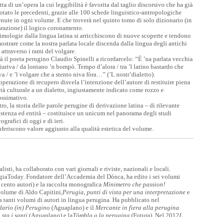
atta di un’opera la cui leggibilità è favorita dal taglio discorsivo che ha già
tato le precedenti, grazie alle 100 schede linguistico-antropologiche
nute in ogni volume. E che troverà nel quinto tomo di solo dizionario (in
razione) il logico coronamento.
imologie dalla lingua latina si arricchiscono di nuove scoperte e tendono
ostrare come la nostra parlata locale discenda dalla lingua degli antichi
 attraverso i rami del volgare.
à il poeta perugino Claudio Spinelli a ricordarcelo: “È ’na parlata vecchia
iariva / da lontano ’n bompò. Tempo d’alora / tra ’l latino bastardo che
a / e ’l volgare che a stento niva fòra…” (’L nostr’dialetto).
operazione di recupero disvela l’intenzione dell’autore di restituire piena
tà culturale a un dialetto, ingiustamente indicato come rozzo e
ossimativo.
tro, la storia delle parole perugine di derivazione latina – di rilevante
stenza ed entità – costituisce un unicum nel panorama degli studi
cografici di oggi e di ieri.
nferiscono valore aggiunto alla qualità estetica del volume.
alisti, ha collaborato con vari giornali e riviste, nazionali e locali.
giaToday. Fondatore dell’Accademia del Dónca, ha edito i sei volumi
e cento autori) e la raccolta monografica
Minimetro che passion!
volume di Aldo Capitini,
Perugia
,
punti di vista per una interpretazione
e
e a tanti volumi di autori in lingua perugina. Ha pubblicato nel
dario (in) Perugino
(Aguaplano) e il
Mercante in fiera alla perugina
 sta i santi
(Aguaplano) e la
Tómbla a la perugina
(Futura). Nel 2012
L