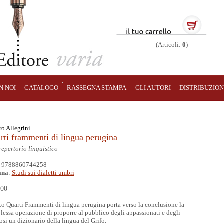
(Articoli:
0
)
N NOI
CATALOGO
RASSEGNA STAMPA
GLI AUTORI
DISTRIBUZIO
o Allegrini
rti frammenti di lingua perugina
epertorio linguistico
: 9788860744258
ana
:
Studi sui dialetti umbri
,00
o Quarti Frammenti di lingua perugina porta verso la conclusione la
essa operazione di proporre al pubblico degli appassionati e degli
osi un dizionario della lingua del Grifo.