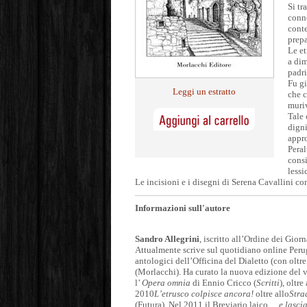
Si tr
conno
conte
prepa
Le et
a dim
padri
Fu gi
Leggi un estratto
che c
muriv
Tale 
digni
appr
Peral
consi
lessi
Le incisioni e i disegni di Serena Cavallini co
Informazioni sull'autore
Sandro Allegrini
, iscritto all’Ordine dei Giorn
Attualmente scrive sul quotidiano online Peru
antologici dell’Officina del Dialetto (con oltr
(Morlacchi). Ha curato la nuova edizione del 
l’
Opera omnia
di Ennio Cricco (
Scritti
), oltr
2010
L’etrusco colpisce ancora!
oltre allo
Stra
(Futura). Nel 2011 il Breviario laico …
e lascia